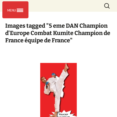
L’entente sportive de Massy
Aller
Recherc
ESM KARATE
Menu
au
MENU
contenu
Images tagged "5 eme DAN Champion
d'Europe Combat Kumite Champion de
France équipe de France"