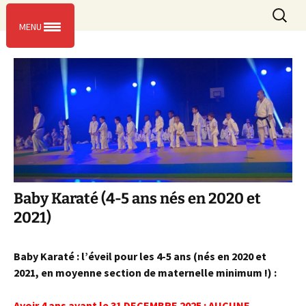
L’entente sportive de Massy
Aller
Recherc
ESM KARATE
Menu
au
MENU
contenu
Baby Karaté (4-5 ans nés en 2020 et
2021)
Baby
Karaté : l’éveil pour les 4-5 ans (nés en 2020 et
2021, en moyenne section de maternelle minimum !) :
Avoir 4 ans avant le 31 DECEMBRE 2025 : AUCUNE