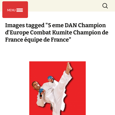
L’entente sportive de Massy
Aller
Recherc
ESM KARATE
Menu
au
MENU
contenu
Images tagged "5 eme DAN Champion
d'Europe Combat Kumite Champion de
France équipe de France"