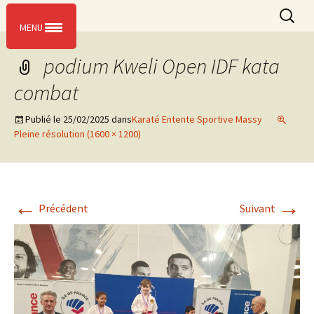
L’entente sportive de Massy
Aller
Recherc
ESM KARATE
Menu
au
MENU
contenu
podium Kweli Open IDF kata
combat
Publié le
25/02/2025
dans
Karaté Entente Sportive Massy
Pleine résolution (1600 × 1200)
←
→
Précédent
Suivant