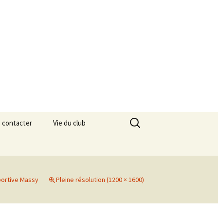
Rechercher :
 contacter
Vie du club
Passage de grade
Calendriers des
compétitions
portive Massy
Pleine résolution (1200 × 1600)
Résultats des
Saison 2024/2025
compétitions
Saison 2023/2024