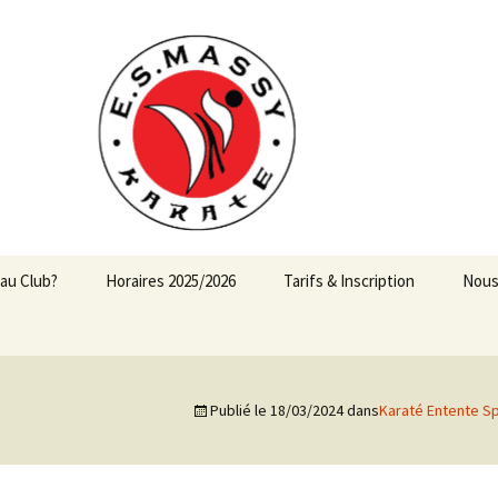
ATE
au Club?
Horaires 2025/2026
Tarifs & Inscription
Nous
Baby Karaté (4-5 ans nés
Tarifs
en 2020 et 2021)
Inscriptions
Enfants
Publié le
18/03/2024
dans
Karaté Entente S
Attestations de
Enfants – Ados
paiement
Compétition Combat et
Elite Kata