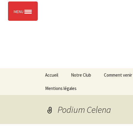
L’entente sportive de Massy
MENU
ESM KAR
Aller
Accueil
Notre Club
Comment venir 
au
contenu
Mentions légales
Le Bureau
Les professeurs
Podium Celena
Les adhérents