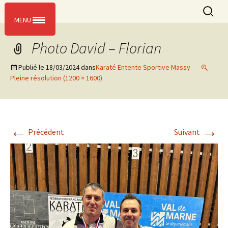
L’entente sportive de Massy
Aller
Recherc
ESM KARATE
Menu
au
MENU
contenu
Photo David – Florian
Publié le
18/03/2024
dans
Karaté Entente Sportive Massy
Pleine résolution (1200 × 1600)
←
→
Précédent
Suivant