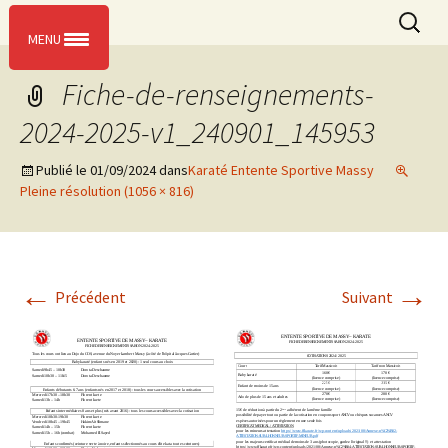
L’entente sportive de Massy
Aller
Recherc
ESM KARATE
Menu
au
MENU
contenu
Fiche-de-renseignements-
2024-2025-v1_240901_145953
Publié le
01/09/2024
dans
Karaté Entente Sportive Massy
Pleine résolution (1056 × 816)
←
→
Précédent
Suivant