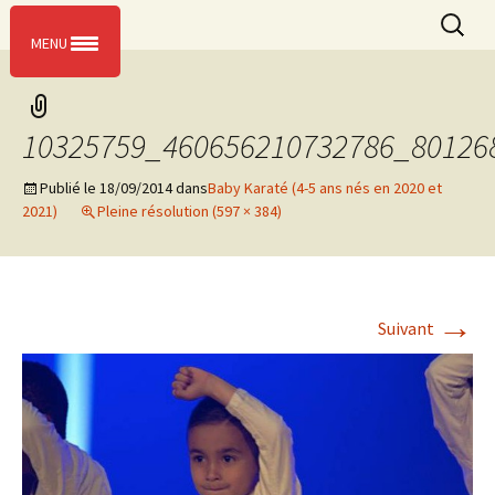
L’entente sportive de Massy
Aller
Recherc
ESM KARATE
Menu
au
MENU
contenu
10325759_460656210732786_80126
Publié le
18/09/2014
dans
Baby Karaté (4-5 ans nés en 2020 et
2021)
Pleine résolution (597 × 384)
→
Suivant